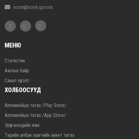
ncmh@ncmh.gov.mn
МЕНЮ
Статистик
Ажлын байр
Санал хүсэлт
ХОЛБООСУУД
Аппликейшн татах /Play Store/
Аппликейшн татах /App Store/
Эрүүл мэндийн яам
Төрийн албан хаагчийн анкет татах