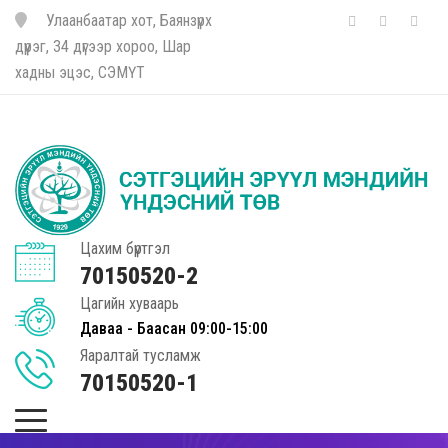
Улаанбаатар хот, Баянзүрх
дүүрэг, 34 дүгээр хороо, Шар
хадны эцэс, СЭМҮТ
Цахим бүртгэл
70150520-2
Цагийн хуваарь
Даваа - Баасан 09:00-15:00
Яаралтай тусламж
70150520-1