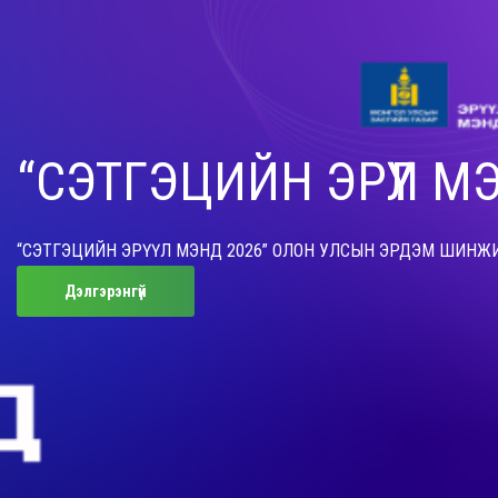
“СЭТГЭЦИЙН ЭРҮҮЛ М
“СЭТГЭЦИЙН ЭРҮҮЛ МЭНД 2026” ОЛОН УЛСЫН ЭРДЭМ ШИНЖ
Дэлгэрэнгүй