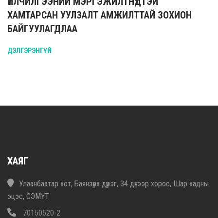
ҮЙЛЧИЛГЭЭНИЙ МЭРГЭЖИЛТНҮҮДТЭЙ
ХАМТАРСАН УУЛЗАЛТ АМЖИЛТТАЙ ЗОХИОН
БАЙГУУЛАГДЛАА
ДЭЛГЭРЭНГҮЙ
ХАЯГ
Улаанбаатар хот, Баянзүрх дүүрэг, 34 дүгээр хороо, Шар хадны
эцэс, СЭМҮТ
70150520-2