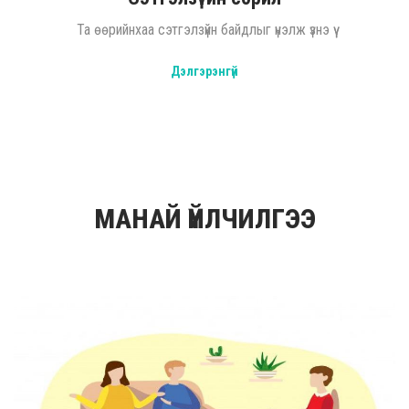
Та өөрийнхаа сэтгэлзүйн байдлыг үнэлж үзнэ үү
Дэлгэрэнгүй
МАНАЙ ҮЙЛЧИЛГЭЭ