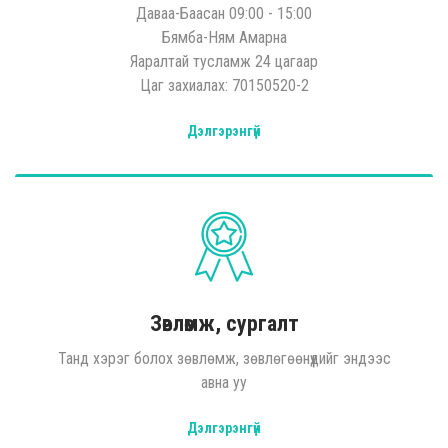
Даваа-Баасан 09:00 - 15:00
Бямба-Ням Амарна
Яаралтай тусламж 24 цагаар
Цаг захиалах: 70150520-2
Дэлгэрэнгүй
Зөвлөмж, сургалт
Танд хэрэг болох зөвлөмж, зөвлөгөөнүүдийг эндээс
авна уу
Дэлгэрэнгүй