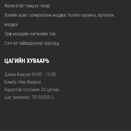
Авлигатай тэмцэх газар
Хувийн ашиг сонирхолын мэдүүлэг болон хөрөнгө, орлогын
мэдүүлэг
Эрүүл мэндийн хөгжлийн төв
Сэтгэл тайвшруулах зургууд
ЦАГИЙН ХУВААРЬ
Даваа-Баасан 09:00 - 15:00
Бямба-Ням Амарна
Яаралтай тусламж 24 цагаар
Цаг захиалах: 70150520-2