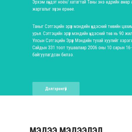
Эрхэм хүндэт ноён/ хатагтай Таны энэ өдрийн амар ам
жаргалыг хүсэн ерөөе.
Таныг Сэтгэцийн эрүүл мэндийн үндэсний төвийн цах
урья. Сэтгэцийн эрүүл мэндийн үндэсний төв нь 90 жи
Улсын Сэтгэцийн Эрүүл Мэндийн тухай хуулийг хэрэгж
Сайдын 331 тоот тушаалаар 2006 оны 10 сарын 16
байгуулагдсан билээ.
Дэлгэрэнгүй
МЭДЭЭ МЭДЭЭЛЭЛ