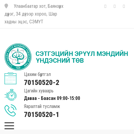
Улаанбаатар хот, Баянзүрх
дүүрэг, 34 дүгээр хороо, Шар
хадны эцэс, СЭМҮТ
Цахим бүртгэл
70150520-2
Цагийн хуваарь
Даваа - Баасан 09:00-15:00
Яаралтай тусламж
70150520-1