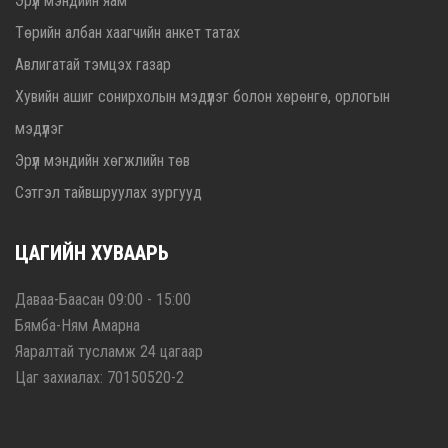
Эрүүл мэндийн яам
Төрийн албан хаагчийн анкет татах
Авлигатай тэмцэх газар
Хувийн ашиг сонирхолын мэдүүлэг болон хөрөнгө, орлогын
мэдүүлэг
Эрүүл мэндийн хөгжлийн төв
Сэтгэл тайвшруулах зургууд
ЦАГИЙН ХУВААРЬ
Даваа-Баасан 09:00 - 15:00
Бямба-Ням Амарна
Яаралтай тусламж 24 цагаар
Цаг захиалах: 70150520-2