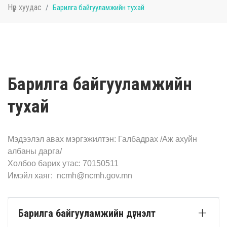
Нүүр хуудас
Барилга байгууламжийн тухай
Барилга байгууламжийн
тухай
Мэдээлэл авах мэргэжилтэн: Галбадрах /Аж ахуйн
албаны дарга/
Холбоо барих утас: 70150511
Имэйл хаяг: ncmh@ncmh.gov.mn
Барилга байгууламжийн дүгнэлт