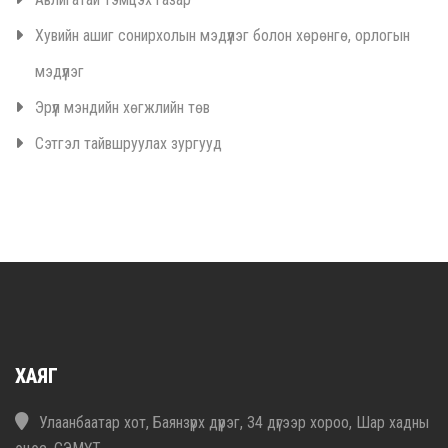
Хувийн ашиг сонирхолын мэдүүлэг болон хөрөнгө, орлогын
мэдүүлэг
Эрүүл мэндийн хөгжлийн төв
Сэтгэл тайвшруулах зургууд
ХАЯГ
Улаанбаатар хот, Баянзүрх дүүрэг, 34 дүгээр хороо, Шар хадны