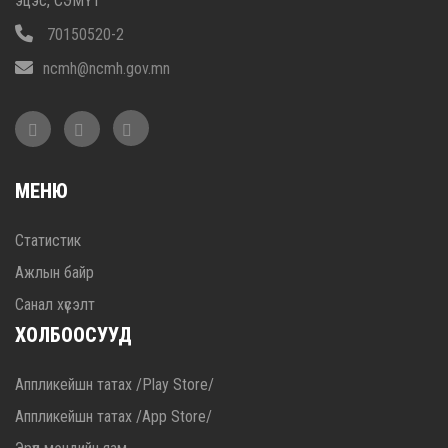
эцэс, СЭМҮТ
70150520-2
ncmh@ncmh.gov.mn
МЕНЮ
Статистик
Ажлын байр
Санал хүсэлт
ХОЛБООСУУД
Аппликейшн татах /Play Store/
Аппликейшн татах /App Store/