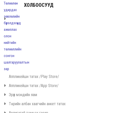
ХОЛБООСУУД
Аппликейшн татах /Play Store/
Аппликейшн татах /App Store/
Эрүүл мэндийн яам
Төрийн албан хаагчийн анкет татах
Авлигатай тэмцэх газар