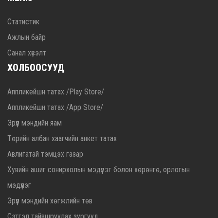
Статистик
Ажлын байр
Санал хүсэлт
ХОЛБООСУУД
Аппликейшн татах /Play Store/
Аппликейшн татах /App Store/
Эрүүл мэндийн яам
Төрийн албан хаагчийн анкет татах
Авлигатай тэмцэх газар
Хувийн ашиг сонирхолын мэдүүлэг болон хөрөнгө, орлогын
мэдүүлэг
Эрүүл мэндийн хөгжлийн төв
Сэтгэл тайвшруулах зургууд