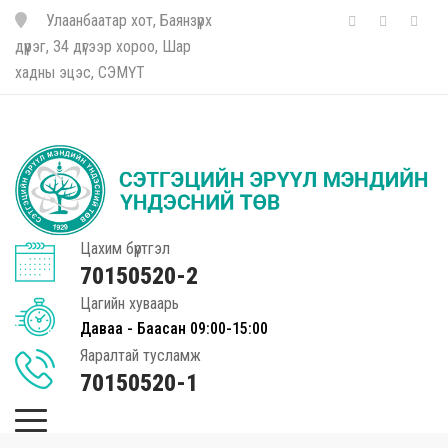
Улаанбаатар хот, Баянзүрх
дүүрэг, 34 дүгээр хороо, Шар
хадны эцэс, СЭМҮТ
Цахим бүртгэл
70150520-2
Цагийн хуваарь
Даваа - Баасан 09:00-15:00
Яаралтай тусламж
70150520-1