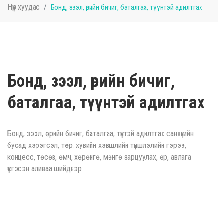
Нүүр хуудас
Бонд, зээл, өрийн бичиг, баталгаа, түүнтэй адилтгах
Бонд, зээл, өрийн бичиг,
баталгаа, түүнтэй адилтгах
Бонд, зээл, өрийн бичиг, баталгаа, түүнтэй адилтгах санхүүгийн
бусад хэрэгсэл, төр, хувийн хэвшлийн түншлэлийн гэрээ,
концесс, төсөв, өмч, хөрөнгө, мөнгө зарцуулах, өр, авлага
үүсгэсэн аливаа шийдвэр