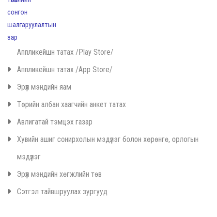
Аппликейшн татах /Play Store/
Аппликейшн татах /App Store/
Эрүүл мэндийн яам
Төрийн албан хаагчийн анкет татах
Авлигатай тэмцэх газар
Хувийн ашиг сонирхолын мэдүүлэг болон хөрөнгө, орлогын
мэдүүлэг
Эрүүл мэндийн хөгжлийн төв
Сэтгэл тайвшруулах зургууд