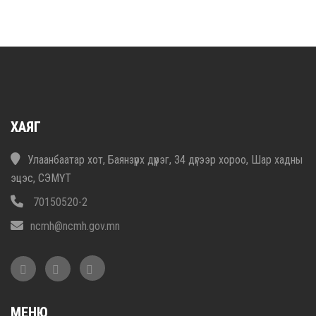
ХАЯГ
Улаанбаатар хот, Баянзүрх дүүрэг, 34 дүгээр хороо, Шар хадны
эцэс, СЭМҮТ
70150520-2
ncmh@ncmh.gov.mn
МЕНЮ