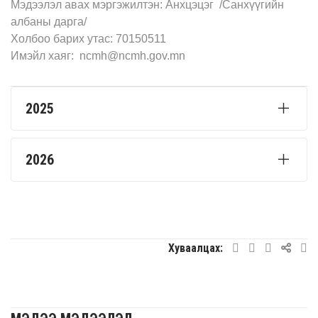
Мэдээлэл авах мэргэжилтэн: Анхцэцэг /Санхүүгийн
албаны дарга/
Холбоо барих утас: 70150511
Имэйл хаяг: ncmh@ncmh.gov.mn
2025
2026
Хуваалцах: