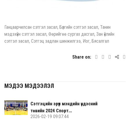
Ганцаарчилсан сэтгэл засал, Бүлгийн сэтгэл засал, Танин
мэдэхүйн сэтгэл засал, Өөрийгөө сургах дасгал, Зан үйлийн
сэтгэл засал, Сэтгэц задлан шинжилгээ, Иог, Бясалгал
Share on:
МЭДЭЭ МЭДЭЭЛЭЛ
Сэтгэцийн эрүүл мэндийн үндэсний
төвийн 2024 Спорт...
2026-02-19 09:07:44