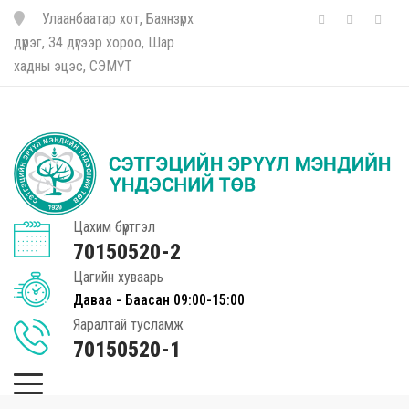
Улаанбаатар хот, Баянзүрх
дүүрэг, 34 дүгээр хороо, Шар
хадны эцэс, СЭМҮТ
Цахим бүртгэл
70150520-2
Цагийн хуваарь
Даваа - Баасан 09:00-15:00
Яаралтай тусламж
70150520-1