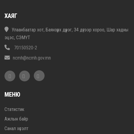
ХАЯГ
Улаанбаатар хот, Баянзүрх дүүрэг, 34 дүгээр хороо, Шар хадны
эцэс, СЭМҮТ
70150520-2
ncmh@ncmh.gov.mn
МЕНЮ
Статистик
Ажлын байр
Санал хүсэлт