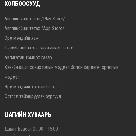
ХОЛБООСУУД
Аппликейшн татах /Play Store/
Аппликейшн татах /App Store/
Эрүүл мэндийн яам
Төрийн албан хаагчийн анкет татах
Авлигатай тэмцэх газар
Хувийн ашиг сонирхолын мэдүүлэг болон хөрөнгө, орлогын
мэдүүлэг
Эрүүл мэндийн хөгжлийн төв
Сэтгэл тайвшруулах зургууд
ЦАГИЙН ХУВААРЬ
Даваа-Баасан 09:00 - 15:00