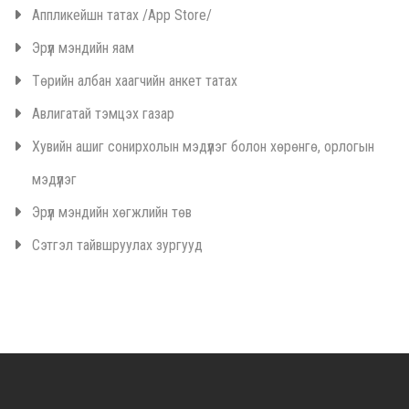
Аппликейшн татах /App Store/
Эрүүл мэндийн яам
Төрийн албан хаагчийн анкет татах
Авлигатай тэмцэх газар
Хувийн ашиг сонирхолын мэдүүлэг болон хөрөнгө, орлогын
мэдүүлэг
Эрүүл мэндийн хөгжлийн төв
Сэтгэл тайвшруулах зургууд