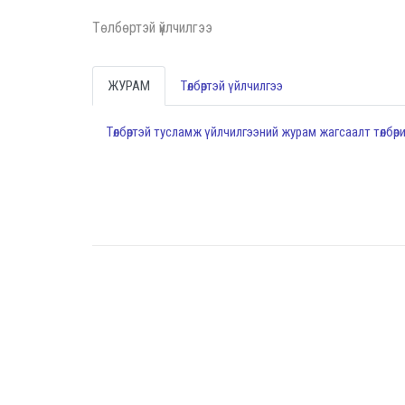
Төлбөртэй үйлчилгээ
ЖУРАМ
Төлбөртэй үйлчилгээ
Төлбөртэй тусламж үйлчилгээний журам жагсаалт төлбө