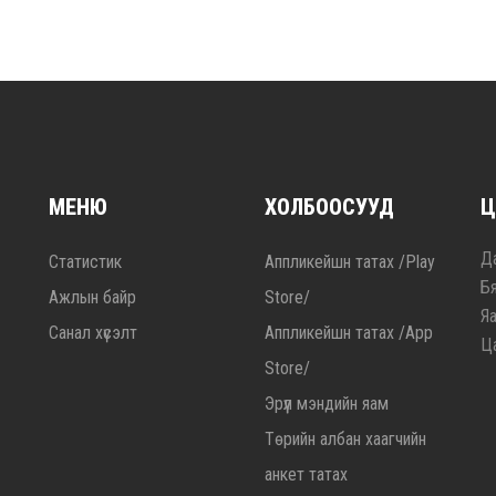
МЕНЮ
ХОЛБООСУУД
Ц
Да
Статистик
Аппликейшн татах /Play
Б
Ажлын байр
Store/
Я
Санал хүсэлт
Аппликейшн татах /App
Ц
Store/
Эрүүл мэндийн яам
Төрийн албан хаагчийн
анкет татах