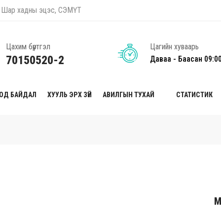
оо, Шар хадны эцэс, СЭМҮТ
Цахим бүртгэл
Цагийн хуваарь
70150520-2
Даваа - Баасан 09:0
ТОД БАЙДАЛ
ХУУЛЬ ЭРХ ЗҮЙ
АВИЛГЫН ТУХАЙ
СТАТИСТИК
М