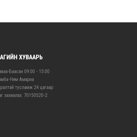
АГИЙН ХУВААРЬ
ваа-Баасан 09:00 - 15:00
ямба-Ням Амарна
аралтай тусламж 24 цагаар
аг захиалах: 70150520-2