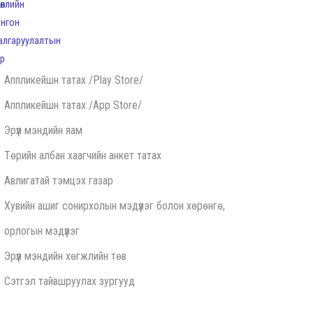
Аппликейшн татах /Play Store/
Аппликейшн татах /App Store/
Эрүүл мэндийн яам
Төрийн албан хаагчийн анкет татах
Авлигатай тэмцэх газар
Хувийн ашиг сонирхолын мэдүүлэг болон хөрөнгө,
орлогын мэдүүлэг
Эрүүл мэндийн хөгжлийн төв
Сэтгэл тайвшруулах зургууд