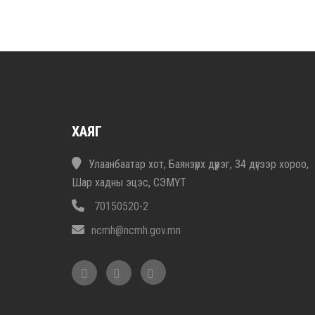
ХАЯГ
Улаанбаатар хот, Баянзүрх дүүрэг, 34 дүгээр хороо,
Шар хадны эцэс, СЭМҮТ
70150520-2
ncmh@ncmh.gov.mn