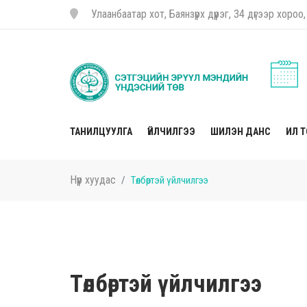
Улаанбаатар хот, Баянзүрх дүүрэг, 34 дүгээр хор
ТАНИЛЦУУЛГА
ҮЙЛЧИЛГЭЭ
ШИЛЭН ДАНС
ИЛ 
Нүүр хуудас
Төлбөртэй үйлчилгээ
Төлбөртэй үйлчилгээ