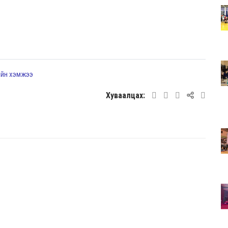
рийн хэмжээ
Хуваалцах: