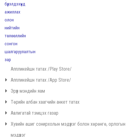
Аппликейшн татах /Play Store/
Аппликейшн татах /App Store/
Эрүүл мэндийн яам
Төрийн албан хаагчийн анкет татах
Авлигатай тэмцэх газар
Хувийн ашиг сонирхолын мэдүүлэг болон хөрөнгө, орлогын
мэдүүлэг