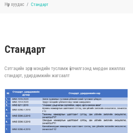
Нүүр хуудас
Стандарт
Стандарт
Сэтгэцийн эрүүл мэндийн тусламж үйлчилгээнд мөрдөн ажиллах
стандарт, удирдамжийн жагсаалт