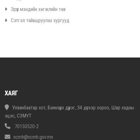
Эрүүл мэндийн хөгжлийн төв
Сэтгэл тайвшруулах зургууд
ХАЯГ
Улаанбаатар хот, Баянзүрх дүүрэг, 34 дүгээр хороо, Шар хадны
эцэс, СЭМҮТ
70150520-2
ncmh@ncmh.gov.mn