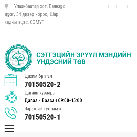
Улаанбаатар хот, Баянзүрх
дүүрэг, 34 дүгээр хороо, Шар
хадны эцэс, СЭМҮТ
Цахим бүртгэл
70150520-2
Цагийн хуваарь
Даваа - Баасан 09:00-15:00
Яаралтай тусламж
70150520-1