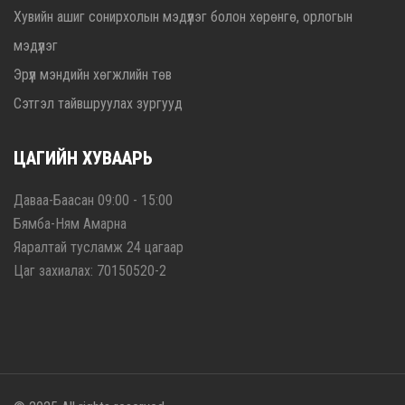
Хувийн ашиг сонирхолын мэдүүлэг болон хөрөнгө, орлогын
мэдүүлэг
Эрүүл мэндийн хөгжлийн төв
Сэтгэл тайвшруулах зургууд
ЦАГИЙН ХУВААРЬ
Даваа-Баасан 09:00 - 15:00
Бямба-Ням Амарна
Яаралтай тусламж 24 цагаар
Цаг захиалах: 70150520-2