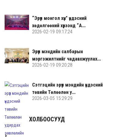
“Эрүүл монгол хүн” үндэсний
хөдөлгөөний хүрээнд “А...
2026-02-19 09:17:24
Эрүүл мэндийн салбарын
мэргэжилтнийг чадавхжуулах...
2026-02-19 09:20:28
Сэтгэцийн эрүүл мэндийн үндэсний
төвийн Төлөөлөн у...
2026-03-05 15:29:29
ХОЛБООСУУД