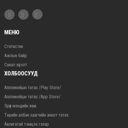
МЕНЮ
Статистик
Ажлын байр
Санал хүсэлт
ХОЛБООСУУД
Аппликейшн татах /Play Store/
Аппликейшн татах /App Store/
Эрүүл мэндийн яам
Төрийн албан хаагчийн анкет татах
Авлигатай тэмцэх газар