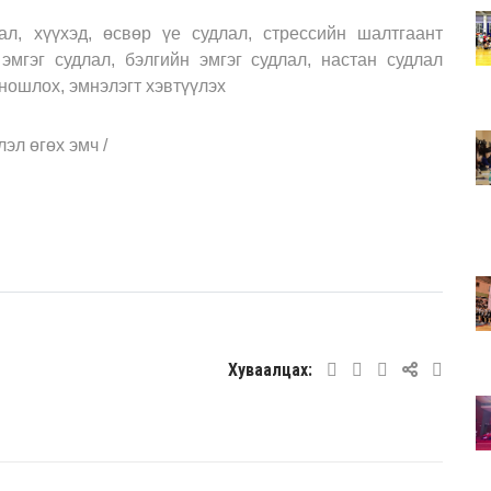
ал, хүүхэд, өсвөр үе судлал, стрессийн шалтгаант
 эмгэг судлал, бэлгийн эмгэг судлал, настан судлал
оношлох, эмнэлэгт хэвтүүлэх
эл өгөх эмч /
Хуваалцах: