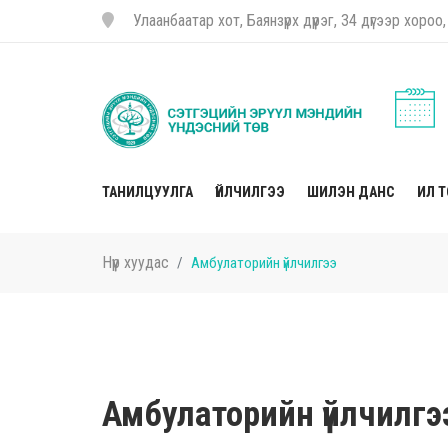
Улаанбаатар хот, Баянзүрх дүүрэг, 34 дүгээр хор
ТАНИЛЦУУЛГА
ҮЙЛЧИЛГЭЭ
ШИЛЭН ДАНС
ИЛ 
Нүүр хуудас
Амбулаторийн үйлчилгээ
Амбулаторийн үйлчилгэ