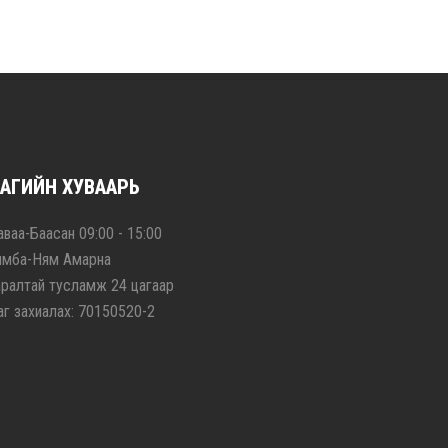
АГИЙН ХУВААРЬ
ваа-Баасан 09:00 - 15:00
ямба-Ням Амарна
аралтай тусламж 24 цагаар
аг захиалах: 70150520-2