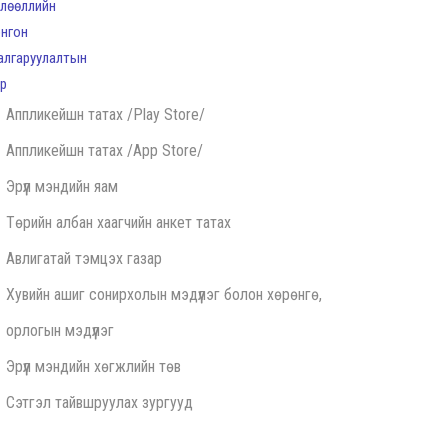
Аппликейшн татах /Play Store/
Аппликейшн татах /App Store/
Эрүүл мэндийн яам
Төрийн албан хаагчийн анкет татах
Авлигатай тэмцэх газар
Хувийн ашиг сонирхолын мэдүүлэг болон хөрөнгө,
орлогын мэдүүлэг
Эрүүл мэндийн хөгжлийн төв
Сэтгэл тайвшруулах зургууд