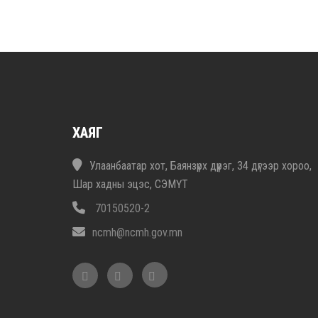
ХАЯГ
Улаанбаатар хот, Баянзүрх дүүрэг, 34 дүгээр хороо,
Шар хадны эцэс, СЭМҮТ
70150520-2
ncmh@ncmh.gov.mn