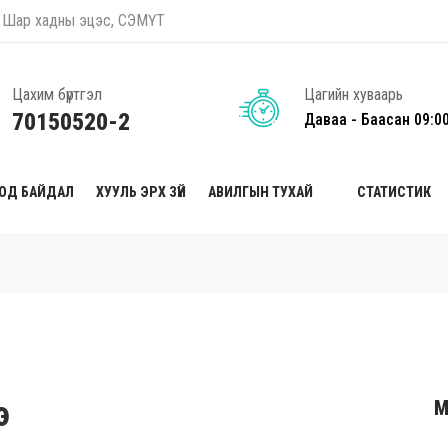
оо, Шар хадны эцэс, СЭМҮТ
Цахим бүртгэл
Цагийн хуваарь
70150520-2
Даваа - Баасан 09:0
ТОД БАЙДАЛ
ХУУЛЬ ЭРХ ЗҮЙ
АВИЛГЫН ТУХАЙ
СТАТИСТИК
э
М