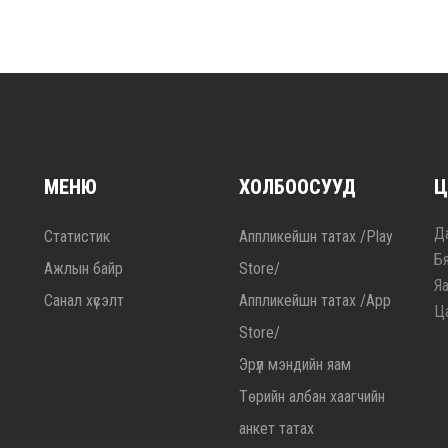
МЕНЮ
ХОЛБООСУУД
Ц
Да
Статистик
Аппликейшн татах /Play
Б
Ажлын байр
Store/
Я
Санал хүсэлт
Аппликейшн татах /App
Ц
Store/
Эрүүл мэндийн яам
Төрийн албан хаагчийн
анкет татах