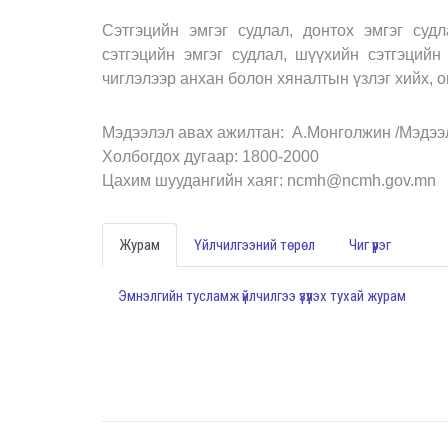
Сэтгэцийн эмгэг судлал, донтох эмгэг судл
сэтгэцийн эмгэг судлал, шүүхийн сэтгэцийн
чиглэлээр анхан болон хяналтын үзлэг хийх, 
Мэдээлэл авах ажилтан: А.Монголжин /Мэдээл
Холбогдох дугаар: 1800-2000
Цахим шуудангийн хаяг: ncmh@ncmh.gov.mn
Журам
Үйлчилгээний төрөл
Чиг үүрэг
Эмнэлгийн тусламж үйлчилгээ үзүүлэх тухай журам