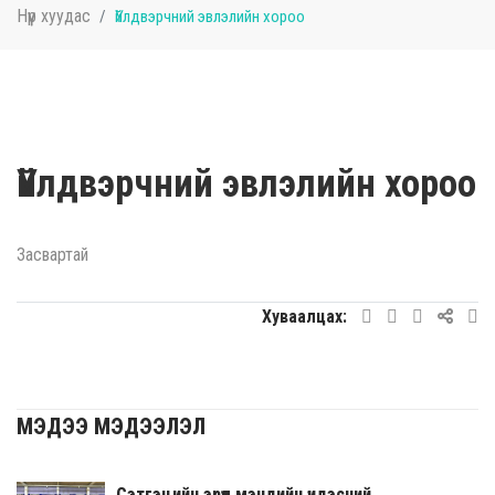
Нүүр хуудас
Үйлдвэрчний эвлэлийн хороо
Үйлдвэрчний эвлэлийн хороо
Засвартай
Хуваалцах:
МЭДЭЭ МЭДЭЭЛЭЛ
Сэтгэцийн эрүүл мэндийн үндэсний