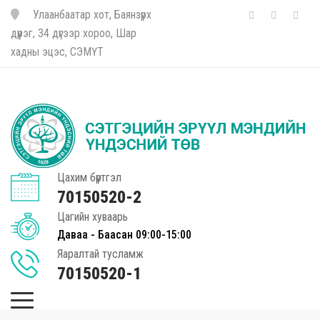
Улаанбаатар хот, Баянзүрх
дүүрэг, 34 дүгээр хороо, Шар
хадны эцэс, СЭМҮТ
Цахим бүртгэл
70150520-2
Цагийн хуваарь
Даваа - Баасан 09:00-15:00
Яаралтай тусламж
70150520-1