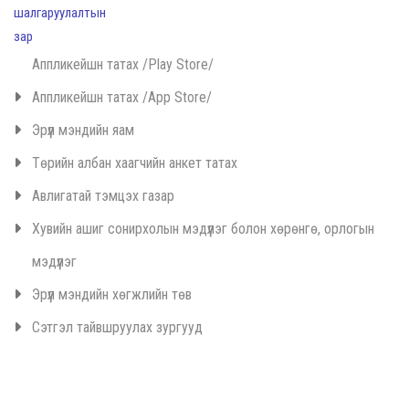
Аппликейшн татах /Play Store/
Аппликейшн татах /App Store/
Эрүүл мэндийн яам
Төрийн албан хаагчийн анкет татах
Авлигатай тэмцэх газар
Хувийн ашиг сонирхолын мэдүүлэг болон хөрөнгө, орлогын
мэдүүлэг
Эрүүл мэндийн хөгжлийн төв
Сэтгэл тайвшруулах зургууд