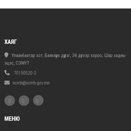
ХАЯГ
Улаанбаатар хот, Баянзүрх дүүрэг, 34 дүгээр хороо, Шар хадны
эцэс, СЭМҮТ
70150520-2
ncmh@ncmh.gov.mn
МЕНЮ