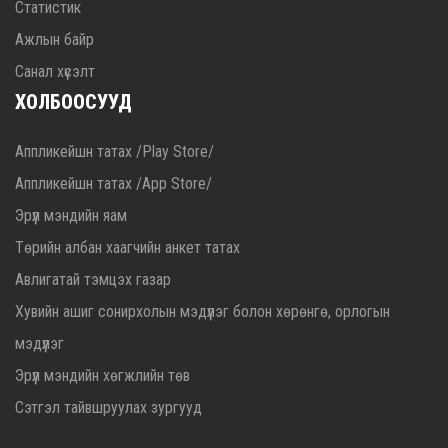
Статистик
Ажлын байр
Санал хүсэлт
ХОЛБООСУУД
Аппликейшн татах /Play Store/
Аппликейшн татах /App Store/
Эрүүл мэндийн яам
Төрийн албан хаагчийн анкет татах
Авлигатай тэмцэх газар
Хувийн ашиг сонирхолын мэдүүлэг болон хөрөнгө, орлогын
мэдүүлэг
Эрүүл мэндийн хөгжлийн төв
Сэтгэл тайвшруулах зургууд