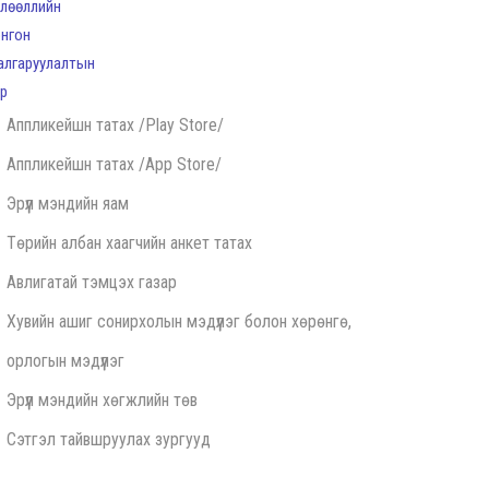
Аппликейшн татах /Play Store/
Аппликейшн татах /App Store/
Эрүүл мэндийн яам
Төрийн албан хаагчийн анкет татах
Авлигатай тэмцэх газар
Хувийн ашиг сонирхолын мэдүүлэг болон хөрөнгө,
орлогын мэдүүлэг
Эрүүл мэндийн хөгжлийн төв
Сэтгэл тайвшруулах зургууд