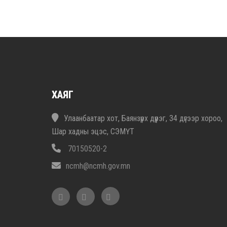
ХАЯГ
Улаанбаатар хот, Баянзүрх дүүрэг, 34 дүгээр хороо,
Шар хадны эцэс, СЭМҮТ
70150520-2
ncmh@ncmh.gov.mn