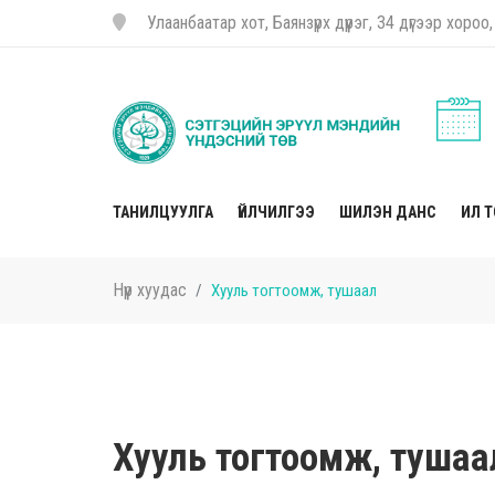
Улаанбаатар хот, Баянзүрх дүүрэг, 34 дүгээр хор
ТАНИЛЦУУЛГА
ҮЙЛЧИЛГЭЭ
ШИЛЭН ДАНС
ИЛ 
Нүүр хуудас
Хууль тогтоомж, тушаал
Хууль тогтоомж, тушаа