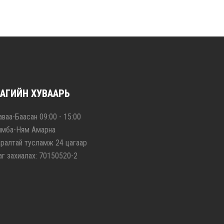
АГИЙН ХУВААРЬ
ваа-Баасан 09:00 - 15:00
ямба-Ням Амарна
аралтай тусламж 24 цагаар
аг захиалах: 70150520-2