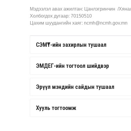
Мэдээлэл авах ажилтан: Цанлэгринчин /Хянал
Холбогдох дугаар: 70150510
Цахим шуудангийн хаяг: ncmh@ncmh.gov.mn
СЭМҮТ-ийн захирлын тушаал
ЭМДЕГ-ийн тогтоол шийдвэр
Эрүүл мэндийн сайдын тушаал
Хууль тогтоомж