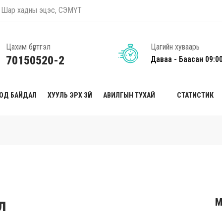
оо, Шар хадны эцэс, СЭМҮТ
Цахим бүртгэл
Цагийн хуваарь
70150520-2
Даваа - Баасан 09:0
ТОД БАЙДАЛ
ХУУЛЬ ЭРХ ЗҮЙ
АВИЛГЫН ТУХАЙ
СТАТИСТИК
л
М