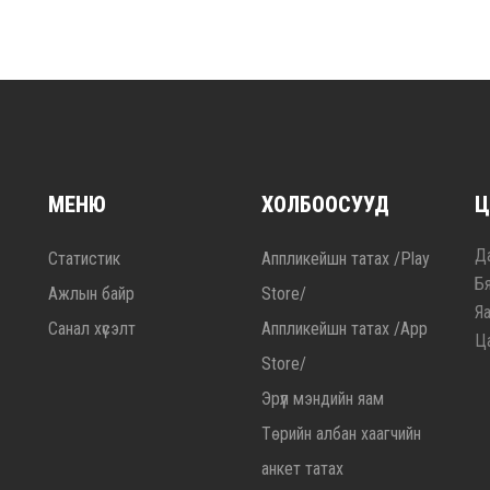
МЕНЮ
ХОЛБООСУУД
Ц
Да
Статистик
Аппликейшн татах /Play
Б
Ажлын байр
Store/
Я
Санал хүсэлт
Аппликейшн татах /App
Ц
Store/
Эрүүл мэндийн яам
Төрийн албан хаагчийн
анкет татах