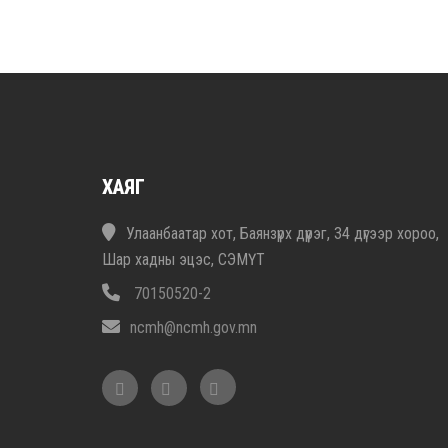
ХАЯГ
Улаанбаатар хот, Баянзүрх дүүрэг, 34 дүгээр хороо,
Шар хадны эцэс, СЭМҮТ
70150520-2
ncmh@ncmh.gov.mn