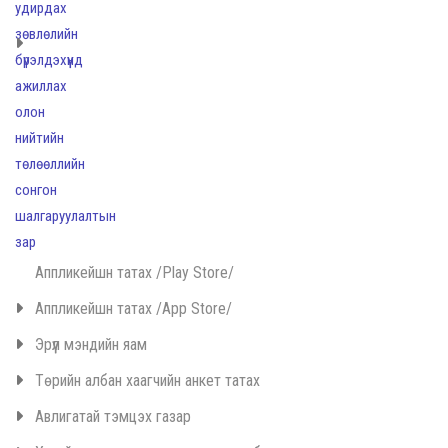
Аппликейшн татах /Play Store/
Аппликейшн татах /App Store/
Эрүүл мэндийн яам
Төрийн албан хаагчийн анкет татах
Авлигатай тэмцэх газар