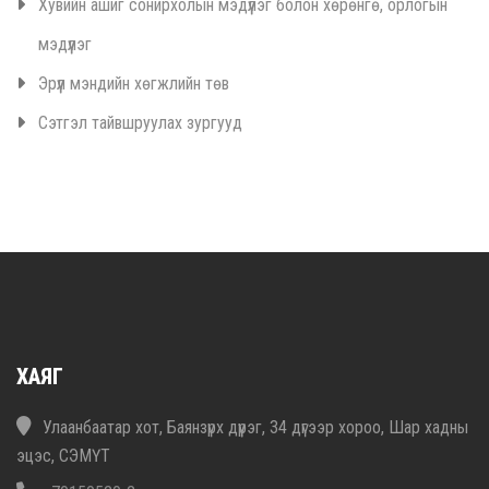
Хувийн ашиг сонирхолын мэдүүлэг болон хөрөнгө, орлогын
мэдүүлэг
Эрүүл мэндийн хөгжлийн төв
Сэтгэл тайвшруулах зургууд
ХАЯГ
Улаанбаатар хот, Баянзүрх дүүрэг, 34 дүгээр хороо, Шар хадны
эцэс, СЭМҮТ