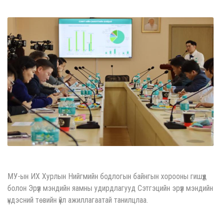
МУ-ын ИХ Хурлын Нийгмийн бодлогын байнгын хорооны гишүүд
болон Эрүүл мэндийн яамны удирдлагууд Сэтгэцийн эрүүл мэндийн
үндэсний төвийн үйл ажиллагаатай танилцлаа.