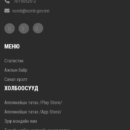
70150520-2
ncmh@ncmh.gov.mn
МЕНЮ
Статистик
Ажлын байр
Санал хүсэлт
ХОЛБООСУУД
Аппликейшн татах /Play Store/
Аппликейшн татах /App Store/
Эрүүл мэндийн яам