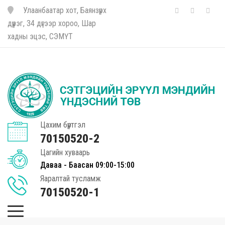
Улаанбаатар хот, Баянзүрх
дүүрэг, 34 дүгээр хороо, Шар
хадны эцэс, СЭМҮТ
Цахим бүртгэл
70150520-2
Цагийн хуваарь
Даваа - Баасан 09:00-15:00
Яаралтай тусламж
70150520-1