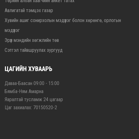
Төрийн албан хаагчийн анкет татах
Авлигатай тэмцэх газар
Хувийн ашиг сонирхолын мэдүүлэг болон хөрөнгө, орлогын
мэдүүлэг
Эрүүл мэндийн хөгжлийн төв
Сэтгэл тайвшруулах зургууд
ЦАГИЙН ХУВААРЬ
Даваа-Баасан 09:00 - 15:00
Бямба-Ням Амарна
Яаралтай тусламж 24 цагаар
Цаг захиалах: 70150520-2