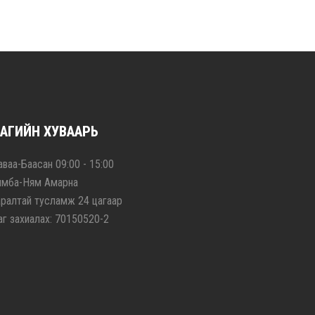
АГИЙН ХУВААРЬ
ваа-Баасан 09:00 - 15:00
ямба-Ням Амарна
аралтай тусламж 24 цагаар
аг захиалах: 70150520-2