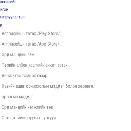
Аппликейшн татах /Play Store/
Аппликейшн татах /App Store/
Эрүүл мэндийн яам
Төрийн албан хаагчийн анкет татах
Авлигатай тэмцэх газар
Хувийн ашиг сонирхолын мэдүүлэг болон хөрөнгө,
орлогын мэдүүлэг
Эрүүл мэндийн хөгжлийн төв
Сэтгэл тайвшруулах зургууд