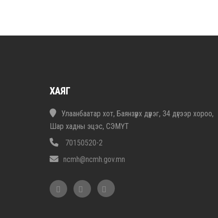
ХАЯГ
Улаанбаатар хот, Баянзүрх дүүрэг, 34 дүгээр хороо,
Шар хадны эцэс, СЭМҮТ
70150520-2
ncmh@ncmh.gov.mn