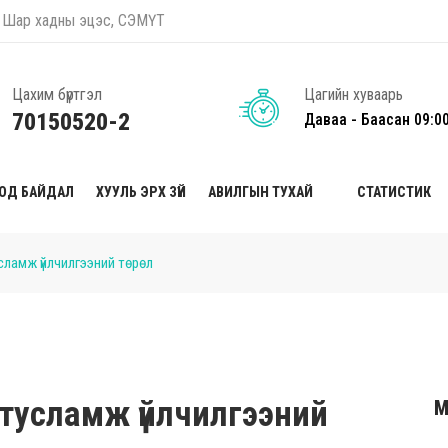
оо, Шар хадны эцэс, СЭМҮТ
Цахим бүртгэл
Цагийн хуваарь
70150520-2
Даваа - Баасан 09:0
ТОД БАЙДАЛ
ХУУЛЬ ЭРХ ЗҮЙ
АВИЛГЫН ТУХАЙ
СТАТИСТИК
усламж үйлчилгээний төрөл
й тусламж үйлчилгээний
М