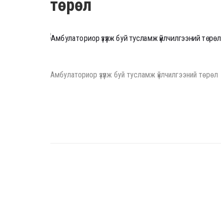
төрөл
Амбулаториор үзүүлж буй тусламж үйлчилгээний төрөл