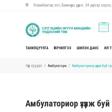
Улаанбаатар хот, Баянзүрх дүүрэг, 34 дүгээр хор
ТАНИЛЦУУЛГА
ҮЙЛЧИЛГЭЭ
ШИЛЭН ДАНС
ИЛ 
Нүүр хуудас
Амбулатори
Амбулаториор үзүүлж буй т
Амбулаториор үзүүлж бу