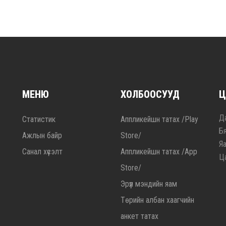
МЕНЮ
ХОЛБООСУУД
Ц
Да
Статистик
Аппликейшн татах /Play
Б
Ажлын байр
Store/
Я
Санал хүсэлт
Аппликейшн татах /App
Ц
Store/
Эрүүл мэндийн яам
Төрийн албан хаагчийн
анкет татах