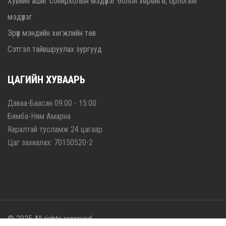
Хувийн ашиг сонирхолын мэдүүлэг болон хөрөнгө, орлогын
мэдүүлэг
Эрүүл мэндийн хөгжлийн төв
Сэтгэл тайвшруулах зургууд
ЦАГИЙН ХУВААРЬ
Даваа-Баасан 09:00 - 15:00
Бямба-Ням Амарна
Яаралтай тусламж 24 цагаар
Цаг захиалах: 70150520-2
© 2025 All rights reserved.