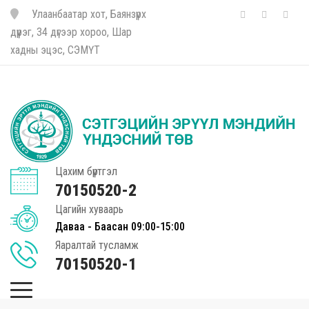
Улаанбаатар хот, Баянзүрх
дүүрэг, 34 дүгээр хороо, Шар
хадны эцэс, СЭМҮТ
Цахим бүртгэл
70150520-2
Цагийн хуваарь
Даваа - Баасан 09:00-15:00
Яаралтай тусламж
70150520-1