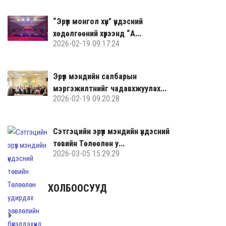
“Эрүүл монгол хүн” үндэсний
хөдөлгөөний хүрээнд “А...
2026-02-19 09:17:24
Эрүүл мэндийн салбарын
мэргэжилтнийг чадавхжуулах...
2026-02-19 09:20:28
Сэтгэцийн эрүүл мэндийн үндэсний
төвийн Төлөөлөн у...
2026-03-05 15:29:29
ХОЛБООСУУД