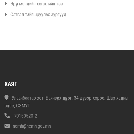
Эрүүл мэндийн хөгжлийн төв
Сэтгэл тайвшруулах зургууд
ХАЯГ
Улаанбаатар хот, Баянзүрх дүүрэг, 34 дүгээр хороо, Шар хадны
эцэс, СЭМҮТ
70150520-2
ncmh@ncmh.gov.mn