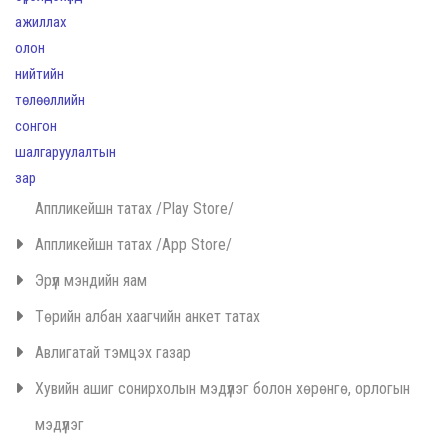
Аппликейшн татах /Play Store/
Аппликейшн татах /App Store/
Эрүүл мэндийн яам
Төрийн албан хаагчийн анкет татах
Авлигатай тэмцэх газар
Хувийн ашиг сонирхолын мэдүүлэг болон хөрөнгө, орлогын
мэдүүлэг