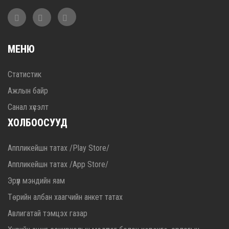
МЕНЮ
Статистик
Ажлын байр
Санал хүсэлт
ХОЛБООСУУД
Аппликейшн татах /Play Store/
Аппликейшн татах /App Store/
Эрүүл мэндийн яам
Төрийн албан хаагчийн анкет татах
Авлигатай тэмцэх газар