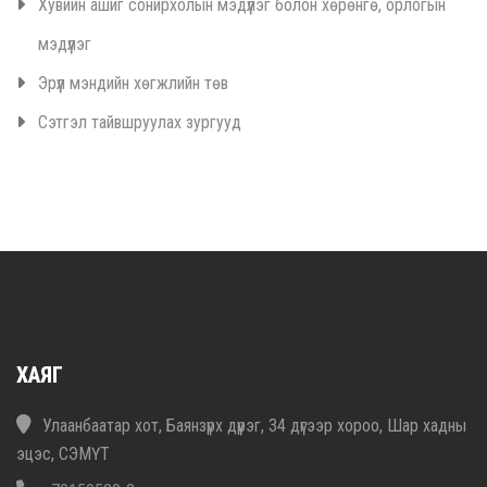
Хувийн ашиг сонирхолын мэдүүлэг болон хөрөнгө, орлогын
мэдүүлэг
Эрүүл мэндийн хөгжлийн төв
Сэтгэл тайвшруулах зургууд
ХАЯГ
Улаанбаатар хот, Баянзүрх дүүрэг, 34 дүгээр хороо, Шар хадны
эцэс, СЭМҮТ