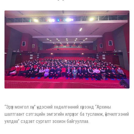
“Эрүүл монгол хүн” үндэсний хөдөлгөөний хүрээнд “Архины
шалтгаант сэтгэцийн эмгэгийн илрүүлэг ба тусламж, үйлчилгээний
уялдаа” сэдэвт сургалт зохион байгууллаа.