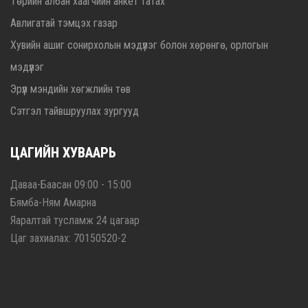
Төрийн албан хаагчийн анкет татах
Авлигатай тэмцэх газар
Хувийн ашиг сонирхолын мэдүүлэг болон хөрөнгө, орлогын
мэдүүлэг
Эрүүл мэндийн хөгжлийн төв
Сэтгэл тайвшруулах зургууд
ЦАГИЙН ХУВААРЬ
Даваа-Баасан 09:00 - 15:00
Бямба-Ням Амарна
Яаралтай тусламж 24 цагаар
Цаг захиалах: 70150520-2