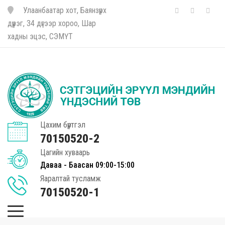
Улаанбаатар хот, Баянзүрх
дүүрэг, 34 дүгээр хороо, Шар
хадны эцэс, СЭМҮТ
Цахим бүртгэл
70150520-2
Цагийн хуваарь
Даваа - Баасан 09:00-15:00
Яаралтай тусламж
70150520-1