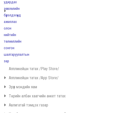
Аппликейшн татах /Play Store/
Аппликейшн татах /App Store/
Эрүүл мэндийн яам
Төрийн албан хаагчийн анкет татах
Авлигатай тэмцэх газар