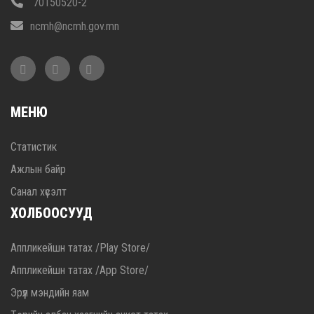
70150520-2
ncmh@ncmh.gov.mn
МЕНЮ
Статистик
Ажлын байр
Санал хүсэлт
ХОЛБООСУУД
Аппликейшн татах /Play Store/
Аппликейшн татах /App Store/
Эрүүл мэндийн яам