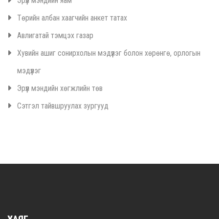
Эрүүл мэндийн яам
Төрийн албан хаагчийн анкет татах
Авлигатай тэмцэх газар
Хувийн ашиг сонирхолын мэдүүлэг болон хөрөнгө, орлогын
мэдүүлэг
Эрүүл мэндийн хөгжлийн төв
Сэтгэл тайвшруулах зургууд