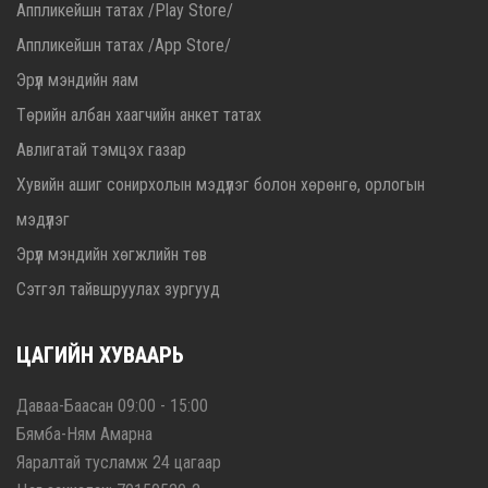
Аппликейшн татах /Play Store/
Аппликейшн татах /App Store/
Эрүүл мэндийн яам
Төрийн албан хаагчийн анкет татах
Авлигатай тэмцэх газар
Хувийн ашиг сонирхолын мэдүүлэг болон хөрөнгө, орлогын
мэдүүлэг
Эрүүл мэндийн хөгжлийн төв
Сэтгэл тайвшруулах зургууд
ЦАГИЙН ХУВААРЬ
Даваа-Баасан 09:00 - 15:00
Бямба-Ням Амарна
Яаралтай тусламж 24 цагаар