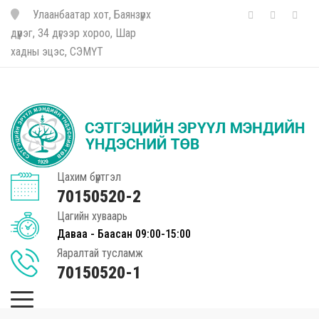
Улаанбаатар хот, Баянзүрх
дүүрэг, 34 дүгээр хороо, Шар
хадны эцэс, СЭМҮТ
Цахим бүртгэл
70150520-2
Цагийн хуваарь
Даваа - Баасан 09:00-15:00
Яаралтай тусламж
70150520-1