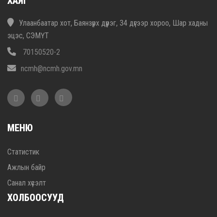
ХАЯГ
Улаанбаатар хот, Баянзүрх дүүрэг, 34 дүгээр хороо, Шар хадны
эцэс, СЭМҮТ
70150520-2
ncmh@ncmh.gov.mn
МЕНЮ
Статистик
Ажлын байр
Санал хүсэлт
ХОЛБООСУУД