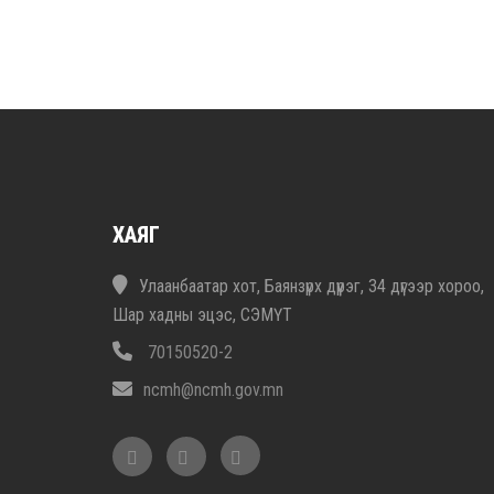
ХАЯГ
Улаанбаатар хот, Баянзүрх дүүрэг, 34 дүгээр хороо,
Шар хадны эцэс, СЭМҮТ
70150520-2
ncmh@ncmh.gov.mn