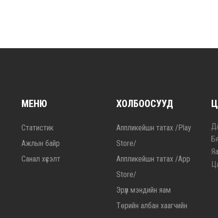
МЕНЮ
ХОЛБООСУУД
Ц
Да
Статистик
Аппликейшн татах /Play
Б
Ажлын байр
Store/
Я
Санал хүсэлт
Аппликейшн татах /App
Ц
Store/
Эрүүл мэндийн яам
Төрийн албан хаагчийн