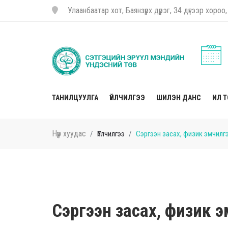
Улаанбаатар хот, Баянзүрх дүүрэг, 34 дүгээр хор
ТАНИЛЦУУЛГА
ҮЙЛЧИЛГЭЭ
ШИЛЭН ДАНС
ИЛ 
Нүүр хуудас
Үйлчилгээ
Сэргээн засах, физик эмчилг
Сэргээн засах, физик 