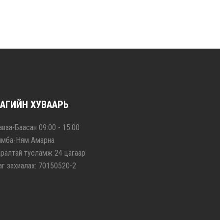
АГИЙН ХУВААРЬ
ваа-Баасан 09:00 - 15:00
ямба-Ням Амарна
аралтай тусламж 24 цагаар
аг захиалах: 70150520-2