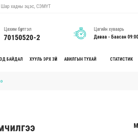
оо, Шар хадны эцэс, СЭМҮТ
Цахим бүртгэл
Цагийн хуваарь
70150520-2
Даваа - Баасан 09:0
ТОД БАЙДАЛ
ХУУЛЬ ЭРХ ЗҮЙ
АВИЛГЫН ТУХАЙ
СТАТИСТИК
ээ
эмчилгээ
М