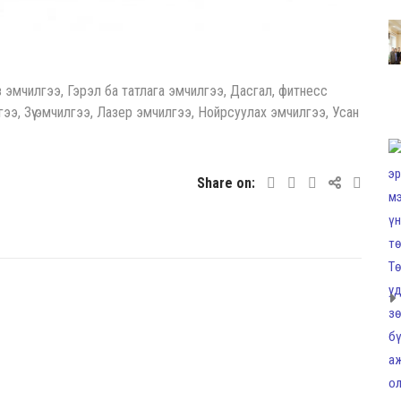
эмчилгээ, Гэрэл ба татлага эмчилгээ, Дасгал, фитнесс
э, Зүү эмчилгээ, Лазер эмчилгээ, Нойрсуулах эмчилгээ, Усан
Share on: