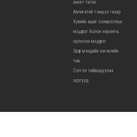
анкет татах
Авлигатай тэмцэх газар
Хувийн ашиг сонирхолын
мэдүүлэг болон хөрөнгө,
орлогын мэдүүлэг
Эрүүл мэндийн хөгжлийн
төв
Сэтгэл тайвшруулах
зургууд