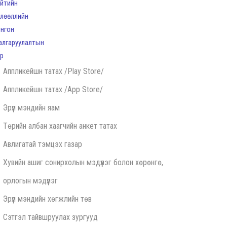
Аппликейшн татах /Play Store/
Аппликейшн татах /App Store/
Эрүүл мэндийн яам
Төрийн албан хаагчийн анкет татах
Авлигатай тэмцэх газар
Хувийн ашиг сонирхолын мэдүүлэг болон хөрөнгө,
орлогын мэдүүлэг
Эрүүл мэндийн хөгжлийн төв
Сэтгэл тайвшруулах зургууд