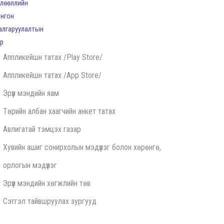
Аппликейшн татах /Play Store/
Аппликейшн татах /App Store/
Эрүүл мэндийн яам
Төрийн албан хаагчийн анкет татах
Авлигатай тэмцэх газар
Хувийн ашиг сонирхолын мэдүүлэг болон хөрөнгө,
орлогын мэдүүлэг
Эрүүл мэндийн хөгжлийн төв
Сэтгэл тайвшруулах зургууд