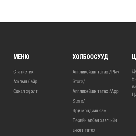
МЕНЮ
ХОЛБООСУУД
Ц
Да
Статистик
Аппликейшн татах /Play
Б
Ажлын байр
Store/
Я
Санал хүсэлт
Аппликейшн татах /App
Ц
Store/
Эрүүл мэндийн яам
Төрийн албан хаагчийн
анкет татах