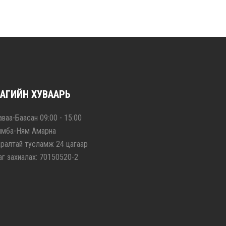
АГИЙН ХУВААРЬ
ваа-Баасан 09:00 - 15:00
ямба-Ням Амарна
аралтай тусламж 24 цагаар
аг захиалах: 70150520-2