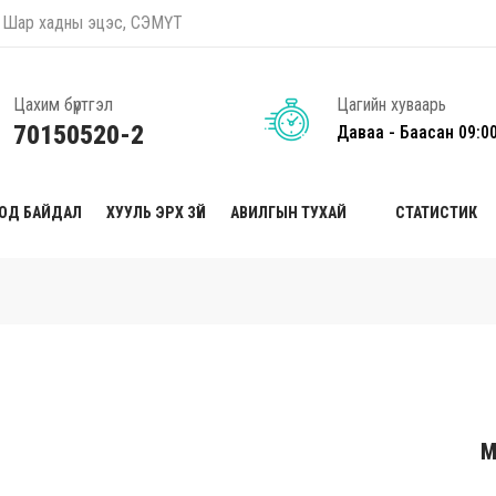
оо, Шар хадны эцэс, СЭМҮТ
Цахим бүртгэл
Цагийн хуваарь
70150520-2
Даваа - Баасан 09:0
ТОД БАЙДАЛ
ХУУЛЬ ЭРХ ЗҮЙ
АВИЛГЫН ТУХАЙ
СТАТИСТИК
М