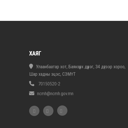
ХАЯГ
Улаанбаатар хот, Баянзүрх дүүрэг, 34 дүгээр хороо,
Шар хадны эцэс, СЭМҮТ
70150520-2
ncmh@ncmh.gov.mn