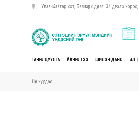
Улаанбаатар хот, Баянзүрх дүүрэг, 34 дүгээр хор
ТАНИЛЦУУЛГА
ҮЙЛЧИЛГЭЭ
ШИЛЭН ДАНС
ИЛ 
Нүүр хуудас